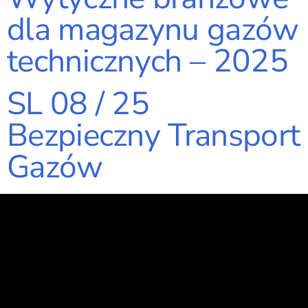
dla magazynu gazów
technicznych – 2025
SL 08 / 25
Bezpieczny Transport
Gazów